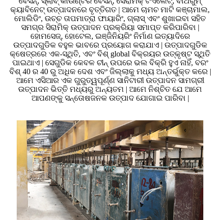
ବେସନ୍, ସ୍ଲାବ୍ କାଉଣ୍ଟର ବେସନ୍, ସେରାମିକ୍ ଟଏଲେଟ୍, ବାଥରୁମ୍
କ୍ୟାବିନେଟ୍ ଉତ୍ପାଦନରେ ବୃତ୍ତିଗତ | ଆମେ ଚାମଚ ମାଟି କଞ୍ଚାମାଲ,
ମୋଲିଡିଂ, ଉଚ୍ଚ ତାପମାତ୍ରା ଫାୟାରିଂ, ଗ୍ଲାସ୍ ଏବଂ ଶୁଖାଇବା ସହିତ
ସମଗ୍ର ସିରାମିକ୍ ଉତ୍ପାଦନ ପ୍ରକ୍ରିୟା ସମାପ୍ତ କରିପାରିବା |
ହୋମସେଜ୍, ହୋଟେଲ, ଇଞ୍ଜିନିୟରିଂ ନିର୍ମାଣ ଇତ୍ୟାଦିରେ
ଉତ୍ପାଦଗୁଡିକ ବହୁଳ ଭାବରେ ପ୍ରୟୋଗ କରାଯାଏ | ଉତ୍ପାଦଗୁଡିକ
କ୍ଷେତ୍ରରେ ଏକ-ସ୍ଥିତି, ଏବଂ ବିଶ୍ global ବିକ୍ରୟର ଉତ୍କୃଷ୍ଟ ସ୍ଥିତି
ପାଇଥାଏ | ସେଗୁଡିକ କେବଳ ଚୀନ୍ ଉପରେ ଭଲ ବିକ୍ରି ହୁଏ ନାହିଁ, ବରଂ
ବିଶ୍ 40 ର 40 ରୁ ଅଧିକ ଦେଶ ଏବଂ ଜିଲ୍ଲାକୁ ମଧ୍ୟ ଅନ୍ତର୍ଭୁକ୍ତ କରେ |
ଆମେ ଏସିଆର ଏକ ଗୁରୁତ୍ୱପୂର୍ଣ୍ଣ ସାନିଟାରୀ ଉତ୍ପାଦନ ସାମଗ୍ରୀ
ଉତ୍ପାଦନ ଭିତ୍ତି ମଧ୍ୟରୁ ଅନ୍ୟତମ | ଆମେ ନିଶ୍ଚିତ ଯେ ଆମେ
ଆପଣଙ୍କୁ ସନ୍ତୋଷଜନକ ଉତ୍ପାଦ ଯୋଗାଇ ପାରିବା |