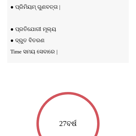
● ପ୍ରିମିୟମ୍ ଗୁଣବତ୍ତା |
● ପ୍ରତିଯୋଗୀ ମୂଲ୍ୟ
● ଦ୍ରୁତ ବିତରଣ
Time ସମୟ ସେବାରେ |
27
ବର୍ଷ