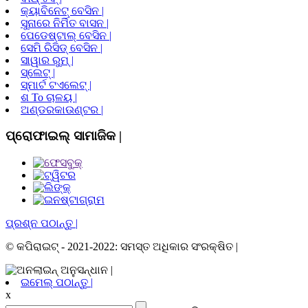
କ୍ୟାବିନେଟ୍ ବେସିନ |
ସୁନାରେ ନିର୍ମିତ ବାସନ |
ପେଡେଷ୍ଟାଲ୍ ବେସିନ |
ସେମି ରିସିଡ୍ ବେସିନ |
ସାୱାର ରୁମ୍ |
ସ୍ଲେଟ୍ |
ସ୍ମାର୍ଟ ଟଏଲେଟ୍ |
ଶ To ଚାଳୟ |
ଅଣ୍ଡରକାଉଣ୍ଟର |
ପ୍ରୋଫାଇଲ୍ ସାମାଜିକ |
ପ୍ରଶ୍ନ ପଠାନ୍ତୁ |
© କପିରାଇଟ୍ - 2021-2022: ସମସ୍ତ ଅଧିକାର ସଂରକ୍ଷିତ |
ଇମେଲ୍ ପଠାନ୍ତୁ |
x