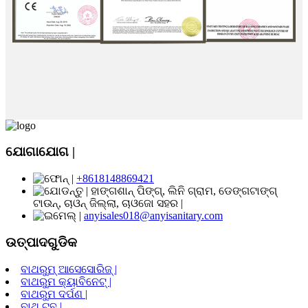
ଯୋଗାଯୋଗ |
+8618148869421
ହାଙ୍ଗଶାନ୍ ପିଙ୍ଗ୍, ଲିନି ଗ୍ରାମ, ଡେଙ୍ଗଟାଙ୍ଗ୍
ଟାଉନ୍, ଚାଓନ୍ ଜିଲ୍ଲା, ଚାଓଜୋ ସହର |
anyisales018@anyisanitary.com
ଉତ୍ପାଦଗୁଡିକ
ବାଥରୁମ୍ ଆସେସୋରିଜ୍ |
ବାଥରୁମ କ୍ୟାବିନେଟ୍ |
ବାଥରୁମ ଦର୍ପଣ |
ବାଥ୍ ଟବ୍ |