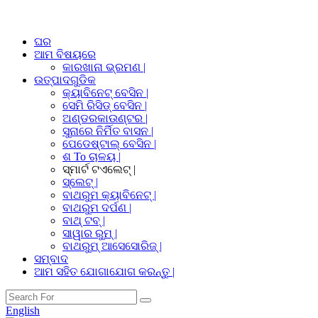
ଘର
ଆମ ବିଷୟରେ
କାରଖାନା ଭ୍ରମଣ |
ଉତ୍ପାଦଗୁଡିକ
କ୍ୟାବିନେଟ୍ ବେସିନ |
ସେମି ରିସିଡ୍ ବେସିନ |
ଅଣ୍ଡରକାଉଣ୍ଟର |
ସୁନାରେ ନିର୍ମିତ ବାସନ |
ପେଡେଷ୍ଟାଲ୍ ବେସିନ |
ଶ To ଚାଳୟ |
ସ୍ମାର୍ଟ ଟଏଲେଟ୍ |
ସ୍ଲେଟ୍ |
ବାଥରୁମ କ୍ୟାବିନେଟ୍ |
ବାଥରୁମ ଦର୍ପଣ |
ବାଥ୍ ଟବ୍ |
ସାୱାର ରୁମ୍ |
ବାଥରୁମ୍ ଆସେସୋରିଜ୍ |
ସମ୍ବାଦ
ଆମ ସହିତ ଯୋଗାଯୋଗ କରନ୍ତୁ |
English