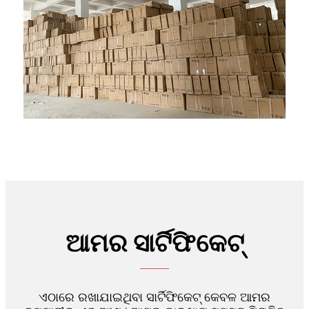
ଆମର ସାର୍ଟିଫିକେଟ୍
ଏଠାରେ ରଖାଯାଇଥିବା ସାର୍ଟିଫିକେଟ୍ କେବଳ ଆମର