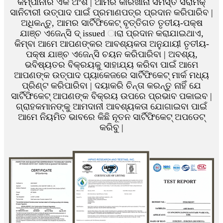
କମ୍ପାନୀର ଏକ ଅଂଶ | ଆମର କାରଖାନା ସମସ୍ତ ସିରାମିକ୍
ସାନିଟାରୀ ଉତ୍ପାଦ ପାଇଁ ପ୍ରମାଣପତ୍ର ପ୍ରଦାନ କରିପାରିବ |
ଅଧିକନ୍ତୁ, ଆମର ସାର୍ଟିଫିକେଟ୍ ବୃତ୍ତିଗତ ତୃତୀୟ-ପକ୍ଷ
ଯାଞ୍ଚ ଏଜେନ୍ସି ଦ୍ issued ାରା ପ୍ରଦାନ କରାଯାଇଥାଏ,
କିମ୍ବା ଆମେ ଆପଣଙ୍କର ଆବଶ୍ୟକତା ଅନୁଯାୟୀ ତୃତୀୟ-
ପକ୍ଷ ଯାଞ୍ଚ ଏଜେନ୍ସି ଚୟନ କରିପାରିବା | ଅବଶ୍ୟ,
ଭବିଷ୍ୟତର ବିକ୍ରୟକୁ ସାହାଯ୍ୟ କରିବା ପାଇଁ ଆମେ
ଆପଣଙ୍କ ଉତ୍ପାଦ ପ୍ୟାକେଜରେ ସାର୍ଟିଫିକେଟ୍ ମାର୍କ ମଧ୍ୟ
ପ୍ରିଣ୍ଟ କରିପାରିବା | ଦୟାକରି ଚିନ୍ତା କରନ୍ତୁ ନାହିଁ ଯେ
ସାର୍ଟିଫିକେଟ୍ ଆପଣଙ୍କ ବିକ୍ରୟ ଉପରେ ପ୍ରଭାବ ପକାଇବ |
ଗ୍ରାହକମାନଙ୍କୁ ଆମଦାନୀ ଆବଶ୍ୟକତା ଯୋଗାଇବା ପାଇଁ
ଆମେ ନିୟମିତ ଭାବରେ କିଛି ନୂତନ ସାର୍ଟିଫିକେଟ୍ ଅପଡେଟ୍
କରିବୁ |