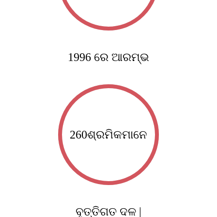
1996 ରେ ଆରମ୍ଭ
260
ଶ୍ରମିକମାନେ
ବୃତ୍ତିଗତ ଦଳ |