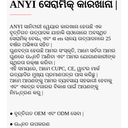
ANYI ସେରାମିକ୍ କାରଖାନା |
ANYI ସାନିଟାରୀ ୱେୟାର କାରଖାନା ହେଉଛି ଏକ
ବୃତ୍ତିଗତ ଉତ୍ପାଦକ ଯାହାକି ଚାଓଜୋରେ ଅବସ୍ଥିତ
ସେରାମିକ୍ ବେସନ୍ ଏବଂ ଶ ets ଚାଳୟ ଉତ୍ପାଦନରେ 25
ବର୍ଷର ଅଭିଜ୍ଞତା ସହିତ |
ଗୁଣବତ୍ତା ହେଉଛି ଆମର ସଂସ୍କୃତି, ଆମେ ସର୍ବଦା ଆମର
ଗୁଣରେ ଉନ୍ନତି ଆଣିବା ଏବଂ ଆମର ଯୋଗାଣକାରୀଙ୍କ
ସ୍ଥିରତା ରକ୍ଷା କରିବା |
ଏହି ସମୟରେ, ଆମେ CUPC, CE, ୱାଟର ମାର୍କ
ଇତ୍ୟାଦିର ମୁଖ୍ୟ ପ୍ରମାଣପତ୍ର ପାସ କରିଛୁ |
ଆମେ ଆପଣଙ୍କୁ ଆମର ବ୍ୟବସାୟ ସହଭାଗୀ ହେବାକୁ
ଏବଂ ଏକତ୍ର ବଜାରର ବିକାଶ ପାଇଁ ଆପଣଙ୍କୁ
ନିମନ୍ତ୍ରଣ କରୁ |
● ବୃତ୍ତିଗତ OEM ଏବଂ ODM ସେବା |
● ଉନ୍ନତ ଉପକରଣ