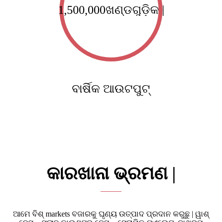
1,500,000
ଖଣ୍ଡଗୁଡ଼ିକ |
ବାର୍ଷିକ ଆଉଟପୁଟ୍
କାରଖାନା ଭ୍ରମଣ |
ଆମେ ବିଶ୍ markets ବଜାରକୁ ଘୃଣ୍ୟ ଉତ୍ପାଦ ପ୍ରଦାନ କରୁଛୁ | ୱାଶ୍