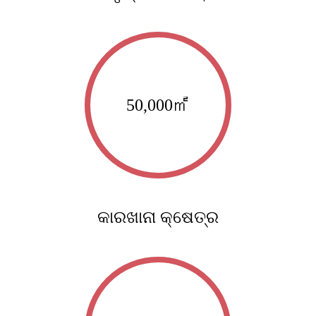
50,000
㎡
କାରଖାନା କ୍ଷେତ୍ର